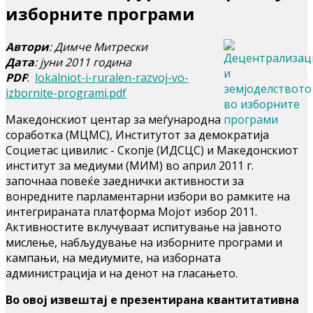
изборните програми
Автори
: Димче Митрески
Дата
: јуни 2011 година
PDF
:
lokalniot-i-ruralen-razvoj-vo-
izbornite-programi.pdf
Македонскиот центар за меѓународна
соработка (МЦМС), Институтот за демократија
Социетас цивилис - Скопје (ИДСЦС) и Македонскиот
институт за медиуми (МИМ) во април 2011 г.
започнаа повеќе заеднички активности за
вонредните парламентарни избори во рамките на
интегрираната платформа Мојот избор 2011.
Активностите вклучуваат испитување на јавното
мислење, набљудување на изборните програми и
кампањи, на медиумите, на изборната
администрација и на денот на гласањето.
Во овој извештај е презентирана квантитативна