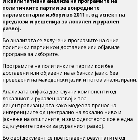
и квалитативна анализа на програмите на
политичките партии за вонредните
парламентарни избори во 2011 г. од аспект на
предлози и решенија за локален и рурален
развој.
Во анализата се вклучени програмите на оние
политички партии кои доставиле или објавиле
програма за изборите.
Програмите на политичките партии кои беа
доставени или објавени на албански јазик, беа
преведени на македонски јазик и потоа анализирани.
Анализата опфаќа две клучни компоненти од
локалниот и рурален развој и тоа
децентрализацијата како модел за пренос на
ингеренциите од централно на локално ниво и
јакнење на општините, и земјоделството кое е една
од клучните гранки за руралниот развој.
Во овој документ се претставени резултатите од