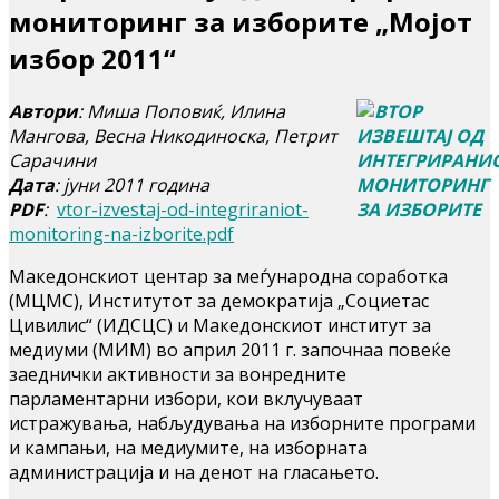
мониторинг за изборите „Мојот
избор 2011“
Автори
: Миша Поповиќ, Илина
Мангова, Весна Никодиноска, Петрит
Сарачини
Дата
: јуни 2011 година
PDF
:
vtor-izvestaj-od-integriraniot-
monitoring-na-izborite.pdf
Македонскиот центар за меѓународна соработка
(МЦМС), Институтот за демократија „Социетас
Цивилис“ (ИДСЦС) и Македонскиот институт за
медиуми (МИМ) во април 2011 г. започнаа повеќе
заеднички активности за вонредните
парламентарни избори, кои вклучуваат
истражувања, набљудувања на изборните програми
и кампањи, на медиумите, на изборната
администрација и на денот на гласањето.