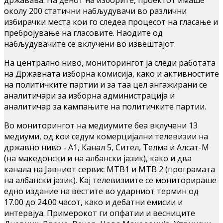
околу 200 статични набљудувачи во различни
избирачки места кои го следеа процесот на гласање и
пребројување на гласовите. Наодите од
набљудувачите се вклучени во извештајот.
На централно ниво, мониторингот ја следи работата
на Државната изборна комисија, како и активностите
на политичките партии и за таа цел ангажирани се
аналитичари за изборна администрација и
аналитичар за кампањите на политичките партии.
Во мониторингот на медиумите беа вклучени 13
медиуми, од кои седум комерцијални телевизии на
државно ниво - А1, Канал 5, Сител, Телма и Алсат-М
(на македонски и на албански јазик), како и два
канала на Јавниот сервис МТВ1 и МТВ 2 (програмата
на албански јазик). Кај телевизиите се мониторираше
едно издание на вестите во ударниот термин од
17.00 до 24.00 часот, како и дебатни емисии и
интервјуа. Примерокот ги опфатии и весниците