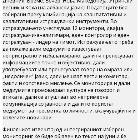
Дневник, Време, Вечер, Нова Македонија, Утрински
весник и Коха (на албански јазик). Податоците беа
собирани преку комбинација на квантитативни и
квалитативни истражувачки инструменти. Во
истражувањето учествуваа 12 монитори, двајца
истражувачи-аналитичари, еден контролор и еден
истражувач - лидер на тимот. Истражувањето треба
да покаже дали медиумите известуваат
непристрасно и избалансирано, дали ги пренесуваат
информациите точно и објективно, дали
употребуваат или пренесуваат говор на омраза или
„недоличен“ јазик, дали мешаат вести и коментар,
факти и сопствено мислење. Се мониторира и дали
медиумите промовираат култура на говорот и
етиката, дали се впуштаат во непримерна
комуникација со јавноста и дали го користат
медиумот за пресметка со личности, вклучувајќи ги и
колегите-новинари.
Финалниот извештај од интегрираниот изборен
мониторинг ќе биде објавен во текот на јуни и ќе