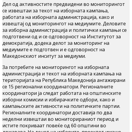
Дел од активностите предвидени во мониторингот
се извештаи за текот на изборната кампања,
работата на изборната администрација, како и
извештај од мониторингот на медиумите. Деловите
за изборна администрација и политички кампањи се
подготвени од и се одговорност на Институтот за
демократија, додека делот за мониторинг на
медиумите е подготвен и е одговорност на
Македонскиот инситут за медиуми.
За потребите на мониторингот на изборната
администрација и текот на изборната кампања на
територијата на Република Македонија ангажирани
се 15 регионални координатори. Регионалните
координатори ја следат работата на општинските
изборни комисии и избирачките одбори, како и
кампањските активности на политичките партии.
Регионалните координатори доставија по два
неделни извештаи во мониторираниот период и
истите покриваат повеќе од 60 општини во
државава. На денот на изборите, проектот имаше