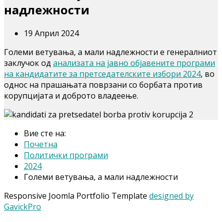
надлежности
19 Април 2024
Големи ветувања, а мали надлежности е генералниот
заклучок од
анализата на јавно објавените програми
на кандидатите за претседателските избори 2024
, во
однос на прашањата поврзани со борбата против
корупцијата и доброто владеење.
Вие сте на:
Почетна
Политички програми
2024
Големи ветувања, а мали надлежности
Responsive Joomla Portfolio Template
designed by
GavickPro