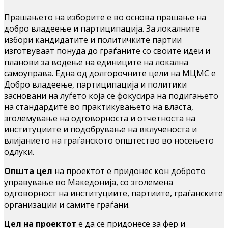
Прашањето на изборите е во основа прашање на
добро владеење и партиципација. За локалните
избори кандидатите и политичките партии
изготвуваат понуда до граѓаните со своите идеи и
планови за водење на единиците на локална
самоуправа. Една од долгорочните цели на МЦМС е
Добро владеење, партиципација и политики
засновани на луѓето која се фокусира на подигањето
на стандардите во практикувањето на власта,
зголемување на одговорноста и отчетноста на
институциите и подобрување на вклученоста и
влијанието на граѓанското општество во носењето
одлуки.
Општа цел
на проектот е придонес кон доброто
управување во Македонија, со зголемена
одговорност на институциите, партиите, граѓанските
организации и самите граѓани.
Цел на проектот
е да се придонесе за фер и