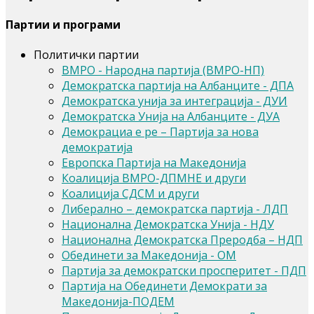
Партии и програми
Политички партии
ВМРО - Народна партија (ВМРО-НП)
Демократска партија на Албанците - ДПА
Демократска унија за интеграција - ДУИ
Демократска Унија на Албанците - ДУА
Демокрациа е ре – Партија за нова
демократија
Европска Партија на Македонија
Коалиција ВМРО-ДПМНЕ и други
Коалиција СДСМ и други
Либерално – демократска партија - ЛДП
Национaлна Демократска Унија - НДУ
Национална Демократска Преродба – НДП
Обединети за Македонија - ОМ
Партија за демократски просперитет - ПДП
Партија на Обединети Демократи за
Македонија-ПОДЕМ