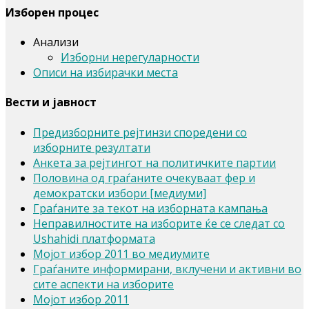
Изборен процес
Анализи
Изборни нерегуларности
Описи на избирачки места
Вести и јавност
Предизборните рејтинзи споредени со
изборните резултати
Анкета за рејтингот на политичките партии
Половина од граѓаните очекуваат фер и
демократски избори [медиуми]
Граѓаните за текот на изборната кампања
Неправилностите на изборите ќе се следат со
Ushahidi платформата
Мојот избор 2011 во медиумите
Граѓаните информирани, вклучени и активни во
сите аспекти на изборите
Мојот избор 2011