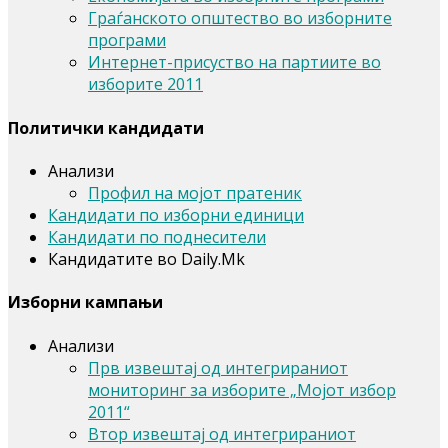
Граѓанското општество во изборните
програми
Интернет-присуство на партиите во
изборите 2011
Политички кандидати
Анализи
Профил на мојот пратеник
Кандидати по изборни единици
Кандидати по поднесители
Кандидатите во Daily.Mk
Изборни кампањи
Анализи
Прв извештај од интегрираниот
мониторинг за изборите „Мојот избор
2011“
Втор извештај од интегрираниот