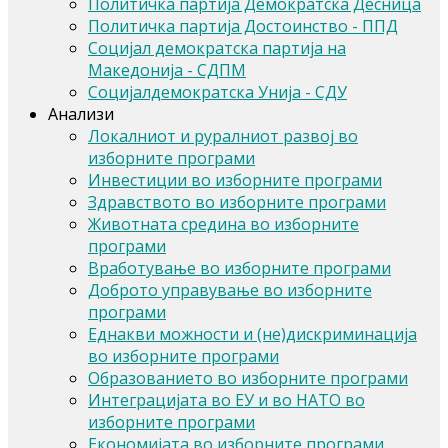
Политичка партија Демократска Десница
Политичка партија Достоинство - ППД
Социјал демократска партија на
Македонија - СДПМ
Социјалдемократска Унија - СДУ
Анализи
Локалниот и руралниот развој во
изборните програми
Инвестиции во изборните програми
Здравството во изборните програми
Животната средина во изборните
програми
Вработување во изборните програми
Доброто управување во изборните
програми
Еднакви можности и (не)дискриминација
во изборните програми
Образованието во изборните програми
Интеграцијата во ЕУ и во НАТО во
изборните програми
Економијата во изборните програми