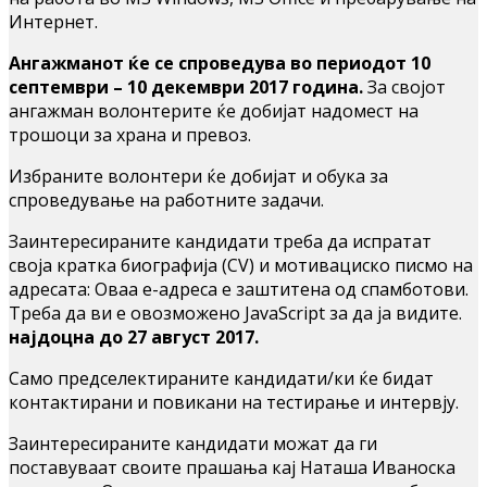
Интернет.
Ангажманот ќе се спроведува во периодот 10
септември – 10 декември 2017 година.
За својот
ангажман волонтерите ќе добијат надомест на
трошоци за храна и превоз.
Избраните волонтери ќе добијат и обука за
спроведување на работните задачи.
Заинтересираните кандидати треба да испратат
своја кратка биографија (CV) и мотивациско писмо на
адресата:
Оваа е-адреса е заштитена од спамботови.
Треба да ви е овозможено JavaScript за да ја видите.
најдоцна до 27 август 2017.
Само предселектираните кандидати/ки ќе бидат
контактирани и повикани на тестирање и интервју.
Заинтересираните кандидати можат да ги
поставуваат своите прашања кај Наташа Иваноска