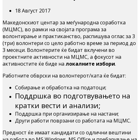
18 Август 2017
Македонскиот центар за меѓународна соработка
(МЦМС), во рамки на својата програма за
волонтирање и практиканство, распишува оглас за 3
(три) волонтери со цело работно време за период до
3 месеци. Волонтерите ќе бидат вклучени во
проектнитe активности на МЦМС, а фокусот на
активностите ќе биде на
локалните избори
.
Работните обврски на волонтерот/ката ќе бидат:
Собирање и обработка на податоци;
Поддршка во подготвувањето на
кратки вести и анализи;
Поддршка при организирање на настани;
Други работи поврзани со работата на МЦМС.
Предност ќе имаат кандидати со одлични вештини
на работа во MS Windows, MS Office и пребарување на